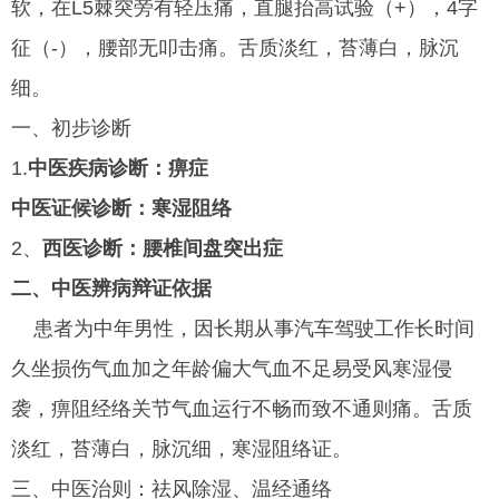
软，在L5棘突旁有轻压痛，直腿抬高试验（+），4字
征（-），腰部无叩击痛。舌质淡红，苔薄白，脉沉
细。
一、初步诊断
1.
中医疾病诊断：痹症
中医证候诊断：寒湿阻络
2、
西医诊断：腰椎间盘突出症
二、中医辨病辩证依据
患者为中年男性，因长期从事汽车驾驶工作长时间
久坐损伤气血加之年龄偏大气血不足易受风寒湿侵
袭，痹阻经络关节气血运行不畅而致不通则痛。舌质
淡红，苔薄白，脉沉细，寒湿阻络证。
三、中医治则：祛风除湿、温经通络