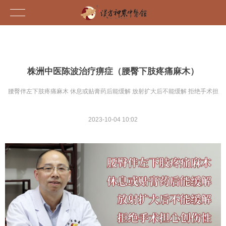
株洲中医陈波治疗痹症（腰臀下肢疼痛麻木）
腰臀伴左下肢疼痛麻木 休息或贴膏药后能缓解 放射扩大后不能缓解 拒绝手术担
2023-10-04 10:02